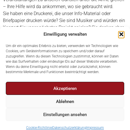
– Ihre Hilfe wird da ankommen, wo sie gebraucht wird.
Sie haben eine Druckerei, die unser Info-Material oder
Briefpapier drucken würde? Sie sind Musiker und würden ein
Konzert für unser nächstes Projekt spielen? Sie denken eher
an eine Lesung oder eine Theateraufführung zugunsten der
Einwilligung verwalten
Himalayan Care Foundation? Sie haben Organisationstalent
Um dir ein optimales Erlebnis zu bieten, verwenden wir Technologien wie
und würden Künstlern ihre Benefizveranstaltung
Cookies, um Geräteinformationen zu speichern und/oder darauf
organisieren? Sie hätten einen Saal für
zuzugreifen. Wenn du diesen Technologien zustimmst, können wir Daten
Benefizveranstaltungen anzubieten?
wie das Surfverhalten oder eindeutige IDs auf dieser Website verarbeiten.
Wenn du deine Einwilligung nicht erteilst oder zurückziehst, können
bestimmte Merkmale und Funktionen beeinträchtigt werden.
Sie haben noch ganz andere Ideen, wie Sie unsere Arbeit
unterstützen können?
Bitte wenden Sie sich an uns.
Akzeptieren
Ablehnen
Hilfe durch Geschenke
Einstellungen ansehen
Mit unseren
„Geschenkzertifikaten”
können Sie das Leben
Cookie-Richtlinie
Datenschutzerklärung
Impressum