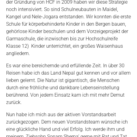
der Gründung von HCF in 2009 haben wir diese Strategie
noch intensiviert. So sind Schulneubauten in Maidel,
Kangel und Nele-Jogara entstanden. Wir konnten die erste
Schule für körperbehinderte Kinder in den Bergen bauen,
gehörlose Kinder beschulen und dem Vorzeigeprojekt der
Garmaschule, die inzwischen bis zur Hochschulreife
Klasse 12)
Kinder unterrichtet, ein großes Waisenhaus
angliedern.
Es war eine bereichernde und erfüllende Zeit. In über 30
Reisen habe ich das Land Nepal gut kennen und vor allem
lieben gelernt. Die Natur ist gigantisch, die Menschen
durch eine fröhliche und dankbare Lebenseinstellung
berührend. Von jedem Einsatz kam ich mit mehr Demut
zurück.
Nun habe ich mich aus der aktiven Vorstandsarbeit
zurückgezogen. Dem neuen Vorstandsteam wünsche ich
eine glückliche Hand und viel Erfolg. Ich werde ihm und
meinem ‚Ziehsohn Sonam Sherpa‘ gerne mit Rat und Tat