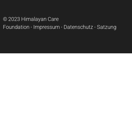
© 2023
Himalayan Care
Foundation
∙
Impressum
∙
Datenschutz
∙
Satzung