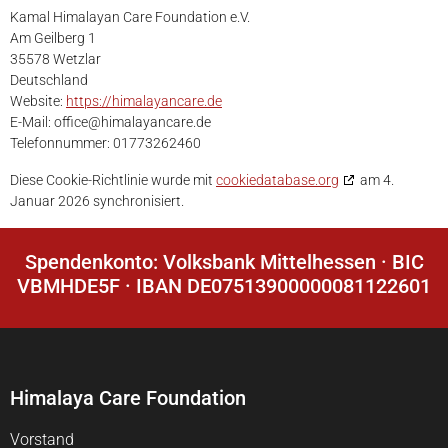
Kamal Himalayan Care Foundation e.V.
Am Geilberg 1
35578 Wetzlar
Deutschland
Website:
https://himalayancare.de
E-Mail:
office@
himalayancare.de
Telefonnummer: 01773262460
Diese Cookie-Richtlinie wurde mit
cookiedatabase.org
am 4.
Januar 2026 synchronisiert.
Spendenkonto: Volksbank Mittelhessen · BIC
VBMHDE5F · IBAN DE07513900000081122601
Himalaya Care Foundation
Vorstand