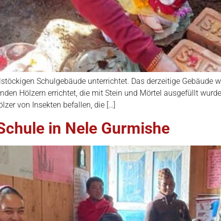
lstöckigen Schulgebäude unterrichtet. Das derzeitige Gebäude
genden Hölzern errichtet, die mit Stein und Mörtel ausgefüllt wu
zer von Insekten befallen, die […]
chule in Nele Gurmishe