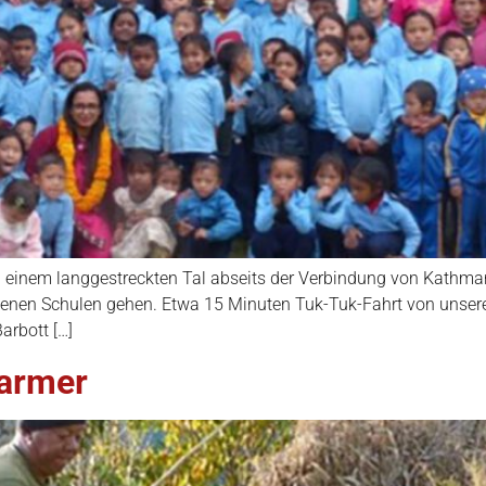
in einem langgestreckten Tal abseits der Verbindung von Kathmand
edenen Schulen gehen. Etwa 15 Minuten Tuk-Tuk-Fahrt von unsere
arbott […]
Farmer