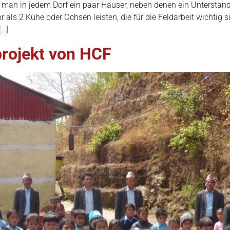
an in jedem Dorf ein paar Häuser, neben denen ein Unterstand
 als 2 Kühe oder Ochsen leisten, die für die Feldarbeit wichtig s
[…]
projekt von HCF