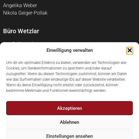
Angelika Weber
Nikola Geiger-Pollak
Büro Wetzlar
Am Geilberg 1
Einwilligung verwalten
35578 Wetzlar
Telefon +49 177 3262460
Um dir ein optimales Erlebnis zu bieten, verwenden wir Technologien wie
Cookies, um Geräteinformationen zu speichern und/oder darauf
office@himalayancare.de
zuzugreifen. Wenn du diesen Technologien zustimmst, können wir Daten
wie das Surfverhalten oder eindeutige IDs auf dieser Website verarbeiten.
Wenn du deine Einwilligung nicht erteilst oder zurückziehst, können
bestimmte Merkmale und Funktionen beeinträchtigt werden.
Akzeptieren
© 2023
Himalayan Care
Ablehnen
Foundation
∙
Impressum
∙
Datenschutz
∙
Satzung
Einstellungen ansehen