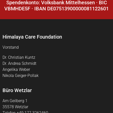
Spendenkonto: Volksbank Mittelhessen · BIC
VBMHDE5F · IBAN DE07513900000081122601
Himalaya Care Foundation
Vorstand
Dr. Christian Kuntz
Dr. Andrea Schmidt
Angelika Weber
Nikola Geiger-Pollak
Büro Wetzlar
Am Geilberg 1
35578 Wetzlar
Telefon +49 177 3262460