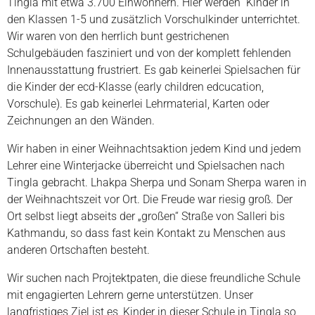
Tingla mit etwa 3.700 Einwohnern. Hier werden Kinder in
den Klassen 1-5 und zusätzlich Vorschulkinder unterrichtet.
Wir waren von den herrlich bunt gestrichenen
Schulgebäuden fasziniert und von der komplett fehlenden
Innenausstattung frustriert. Es gab keinerlei Spielsachen für
die Kinder der ecd-Klasse (early children edcucation,
Vorschule). Es gab keinerlei Lehrmaterial, Karten oder
Zeichnungen an den Wänden.
Wir haben in einer Weihnachtsaktion jedem Kind und jedem
Lehrer eine Winterjacke überreicht und Spielsachen nach
Tingla gebracht. Lhakpa Sherpa und Sonam Sherpa waren in
der Weihnachtszeit vor Ort. Die Freude war riesig groß. Der
Ort selbst liegt abseits der „großen“ Straße von Salleri bis
Kathmandu, so dass fast kein Kontakt zu Menschen aus
anderen Ortschaften besteht.
Wir suchen nach Projtektpaten, die diese freundliche Schule
mit engagierten Lehrern gerne unterstützen. Unser
langfristiges Ziel ist es, Kinder in dieser Schule in Tingla so