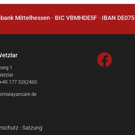
sbank Mittelhessen · BIC VBMHDE5F · IBAN DE0
etzlar
berg 1
etzlar
 +49 177 3262460
himalayancare.de
nschutz
∙
Satzung