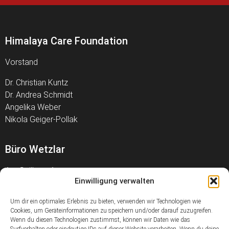
Himalaya Care Foundation
Vorstand
Dr. Christian Kuntz
Dr. Andrea Schmidt
Angelika Weber
Nikola Geiger-Pollak
Büro Wetzlar
Am Geilberg 1
Einwilligung verwalten
35578 Wetzlar
Telefon +49 177 3262460
Um dir ein optimales Erlebnis zu bieten, verwenden wir Technologien wie
Cookies, um Geräteinformationen zu speichern und/oder darauf zuzugreifen.
office@himalayancare.de
Wenn du diesen Technologien zustimmst, können wir Daten wie das